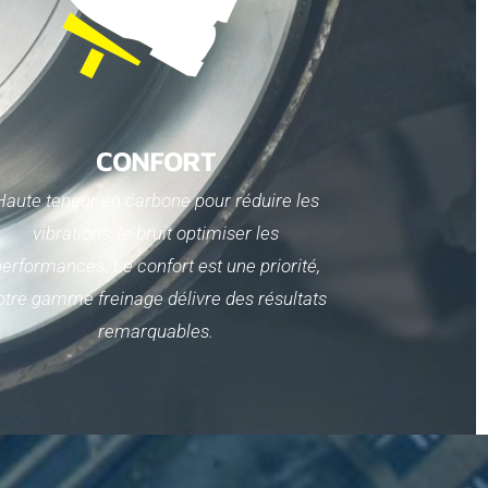
CONFORT
Haute teneur en carbone pour réduire les
vibrations, le bruit optimiser les
erformances. Le confort est une priorité,
otre gamme freinage délivre des résultats
remarquables.