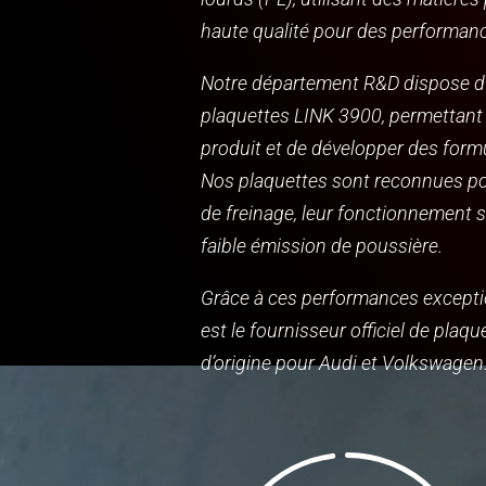
haute qualité pour des performan
Notre département R&D dispose d’
plaquettes LINK 3900, permettant
produit et de développer des form
Nos plaquettes sont reconnues pou
de freinage, leur fonctionnement s
faible émission de poussière.
Grâce à ces performances except
est le fournisseur officiel de plaqu
d’origine pour Audi et Volkswagen
ecteur
idéo