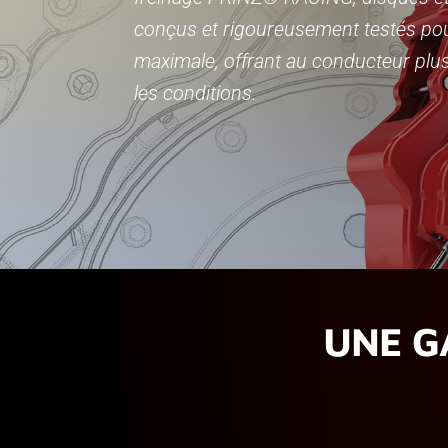
conçus et rigoureusement testés pou
maximale, offrant au conducteur plus 
les conditions.
UNE G