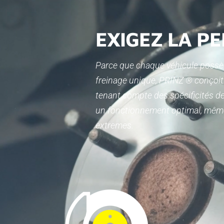
EXIGEZ LA P
Parce que chaque véhicule possè
freinage unique, PRINZ ® conçoit 
tenant compte des spécificités d
un fonctionnement optimal, même
extremes.