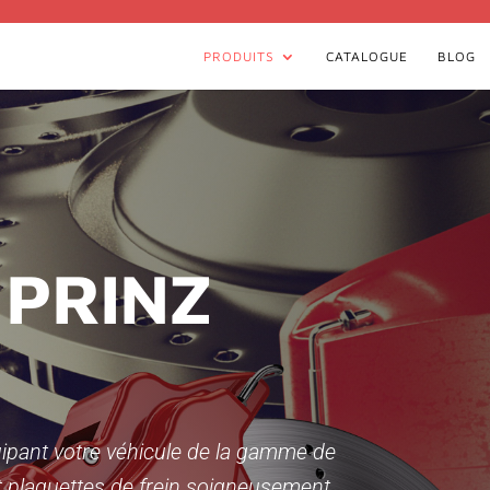
PRODUITS
CATALOGUE
BLOG
 PRINZ
quipant votre véhicule de la gamme de
 plaquettes de frein soigneusement