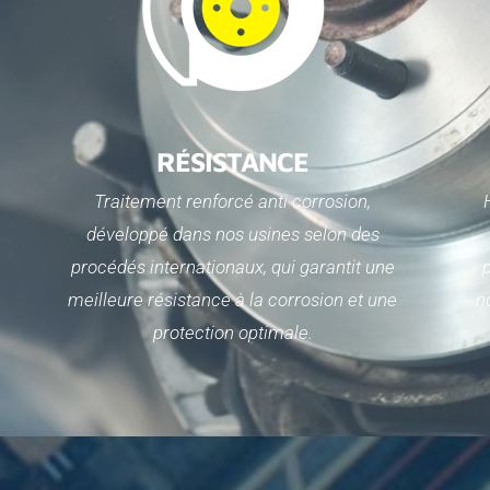
RÉSISTANCE
Traitement renforcé anti corrosion,
développé dans nos usines selon des
procédés internationaux, qui garantit une
p
meilleure résistance à la corrosion et une
n
protection optimale.