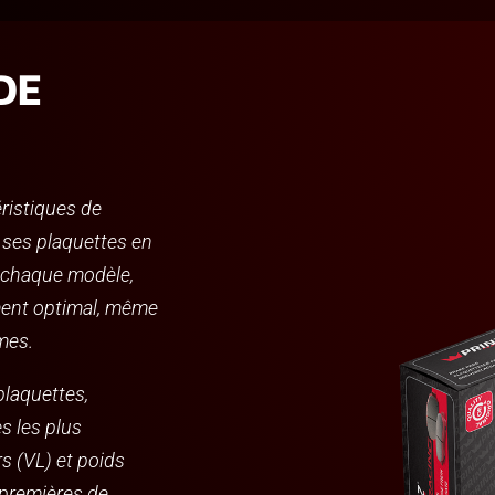
DE
ristiques de
 ses plaquettes en
e chaque modèle,
ment optimal, même
mes.
plaquettes,
 les plus
s (VL) et poids
s premières de